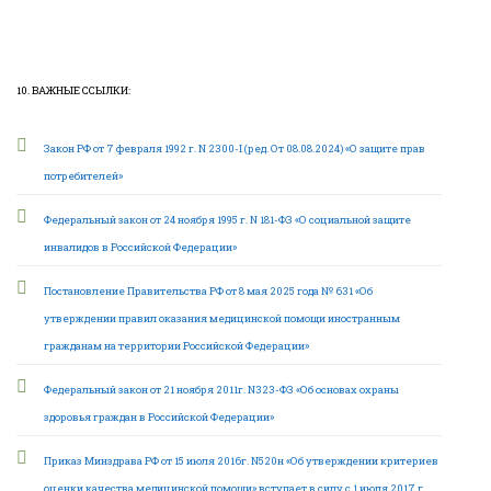
10. ВАЖНЫЕ ССЫЛКИ:
Закон РФ от 7 февраля 1992 г. N 2300-I (ред. От 08.08.2024) «О защите прав
потребителей»
Федеральный закон от 24 ноября 1995 г. N 181-ФЗ «О социальной защите
инвалидов в Российской Федерации»
Постановление Правительства РФ от 8 мая 2025 года № 631 «Об
утверждении правил оказания медицинской помощи иностранным
гражданам на территории Российской Федерации»
Федеральный закон от 21 ноября 2011г. N323-ФЗ «Об основах охраны
здоровья граждан в Российской Федерации»
Приказ Минздрава РФ от 15 июля 2016г. N520н «Об утверждении критериев
оценки качества медицинской помощи» вступает в силу с 1 июля 2017 г