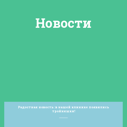
Новости
Радостная новость: в нашей клинике появились
тройняшки!