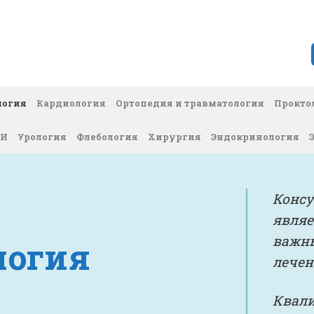
ВРЕМЕННАЯ ДИАГНОСТИЧЕСКАЯ КЛИНИКА
Вакан
логия
Кардиология
Ортопедия и травматология
Прокто
ЗИ
Урология
Флебология
Хирургия
Эндокринология
Консу
являе
важны
логия
лечен
Квали