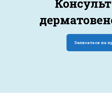
Консуль
дерматовен
Записаться на п