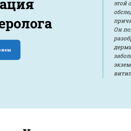
тация
этой 
обсле
еролога
причи
Он по
разоб
дерм
рием
забол
экзем
витил