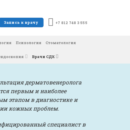
сии
Запись к врачу
+7 812 748 3 555
логия
Психология
Стоматология
Эндоскопия
Врачи СДК
льтация дерматовенеролога
тся первым и наиболее
м этапом в диагностике и
ии кожных проблем.
фицированный специалист в