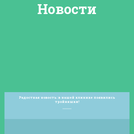
Новости
Радостная новость: в нашей клинике появились
тройняшки!
24
Дек