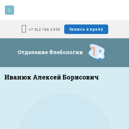
Skip
to
content
Запись к врачу
+7 812 748 3 555
Отделение Флебологии
Иванюк Алексей Борисович