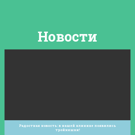
Новости
Радостная новость: в нашей клинике появились
тройняшки!