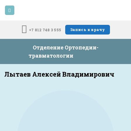
Skip
to
content
Запись к врачу
+7 812 748 3 555
Отделение Ортопедии-
травматологии
Лытаев Алексей Владимирович