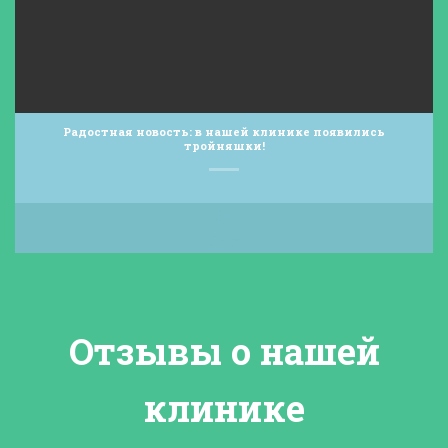
Радостная новость: в нашей клинике появились
тройняшки!
24
Дек
Отзывы о нашей
клинике